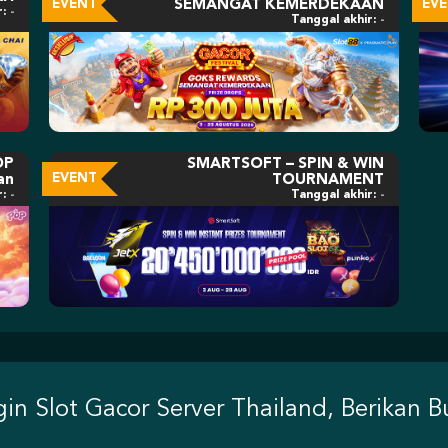
EVENT
EV
SEMANGAT KEMERDEKAAN
r:
-
Tanggal akhir:
-
OP
SMARTSOFT – SPIN & WIN
EVENT
an
TOURNAMENT
r:
-
Tanggal akhir:
-
n Slot Gacor Server Thailand, Berikan B