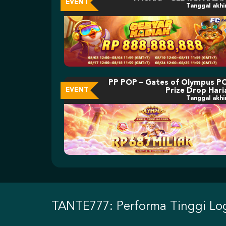
EVENT
Tanggal akhi
PP POP – Gates of Olympus P
EVENT
Prize Drop Hari
Tanggal akhi
TANTE777: Performa Tinggi Logi