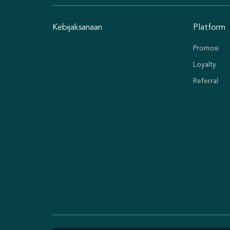
Kebijaksanaan
Platform
Promosi
Loyalty
Referral