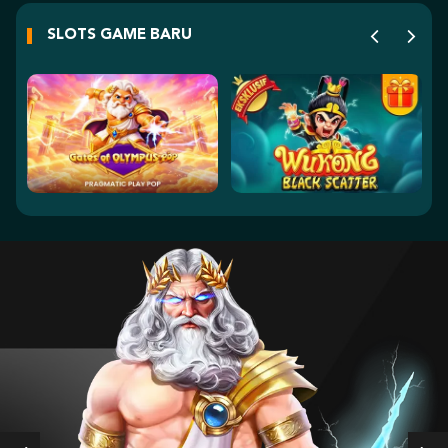
SLOTS GAME BARU
Mahjong Wins 2
luck****4
IDR
3,748,000.00
Mahjong Wins 2
luck****4
IDR
2,824,400.00
Starlight Princess Super Scatter
kob****3
IDR
2,425,260.00
Mahjong Wins 2
luck****4
IDR
2,354,400.00
Mahjong Wins 2
luck****4